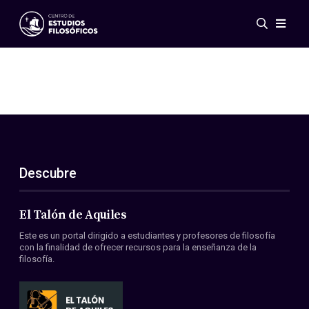
Eventos
Novedades
Investigación
Redes
Publicaciones
Galería
Descubre
ES
EN
Acerca de nosotros
Miembros
El Talón de Aquiles
Reglamento
Este es un portal dirigido a estudiantes y profesores de filosofía
Convenios
con la finalidad de ofrecer recursos para la enseñanza de la
filosofía.