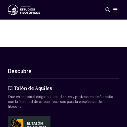
Eventos
Novedades
Investigación
Redes
Publicaciones
Galería
Descubre
ES
EN
Acerca de nosotros
Miembros
El Talón de Aquiles
Reglamento
Este es un portal dirigido a estudiantes y profesores de filosofía
Convenios
con la finalidad de ofrecer recursos para la enseñanza de la
filosofía.