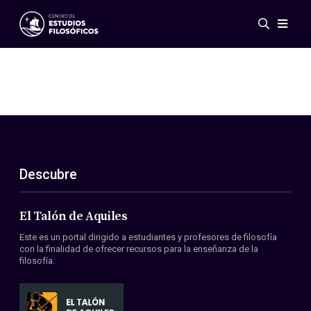
Eventos
Novedades
Investigación
Redes
Publicaciones
Galería
Descubre
ES
EN
Acerca de nosotros
Miembros
El Talón de Aquiles
Reglamento
Este es un portal dirigido a estudiantes y profesores de filosofía
Convenios
con la finalidad de ofrecer recursos para la enseñanza de la
filosofía.