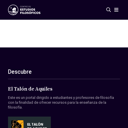
Eventos
Novedades
Investigación
Redes
Publicaciones
Galería
Descubre
ES
EN
Acerca de nosotros
Miembros
El Talón de Aquiles
Reglamento
Este es un portal dirigido a estudiantes y profesores de filosofía
Convenios
con la finalidad de ofrecer recursos para la enseñanza de la
filosofía.