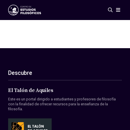
Eventos
Novedades
Investigación
Redes
Publicaciones
Galería
Descubre
ES
EN
Acerca de nosotros
Miembros
El Talón de Aquiles
Reglamento
Este es un portal dirigido a estudiantes y profesores de filosofía
Convenios
con la finalidad de ofrecer recursos para la enseñanza de la
filosofía.