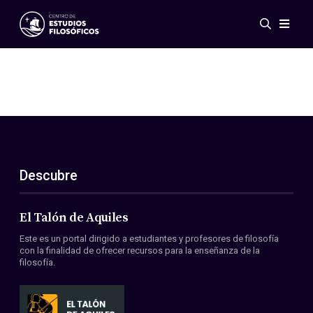
Eventos
Novedades
Investigación
Redes
Publicaciones
Galería
Descubre
ES
EN
Acerca de nosotros
Miembros
El Talón de Aquiles
Reglamento
Este es un portal dirigido a estudiantes y profesores de filosofía
Convenios
con la finalidad de ofrecer recursos para la enseñanza de la
filosofía.