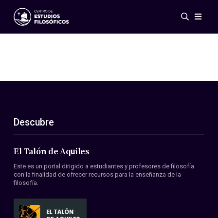
Eventos
Novedades
Investigación
Redes
Publicaciones
Galería
Descubre
ES
EN
Acerca de nosotros
Miembros
El Talón de Aquiles
Reglamento
Este es un portal dirigido a estudiantes y profesores de filosofía
Convenios
con la finalidad de ofrecer recursos para la enseñanza de la
filosofía.