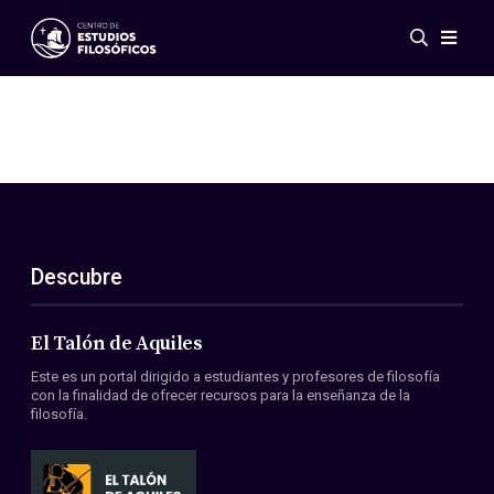
Eventos
Novedades
Investigación
Redes
Publicaciones
Galería
Descubre
ES
EN
Acerca de nosotros
Miembros
El Talón de Aquiles
Reglamento
Este es un portal dirigido a estudiantes y profesores de filosofía
Convenios
con la finalidad de ofrecer recursos para la enseñanza de la
filosofía.