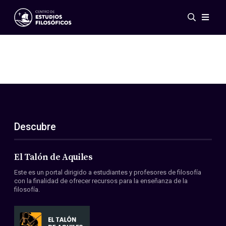
Eventos
Novedades
Investigación
Redes
Publicaciones
Galería
Descubre
ES
EN
Acerca de nosotros
Miembros
El Talón de Aquiles
Reglamento
Este es un portal dirigido a estudiantes y profesores de filosofía
Convenios
con la finalidad de ofrecer recursos para la enseñanza de la
filosofía.