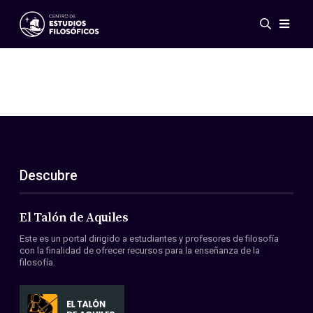
Eventos
Novedades
Investigación
Redes
Publicaciones
Galería
Descubre
ES
EN
Acerca de nosotros
Miembros
El Talón de Aquiles
Reglamento
Este es un portal dirigido a estudiantes y profesores de filosofía
Convenios
con la finalidad de ofrecer recursos para la enseñanza de la
filosofía.