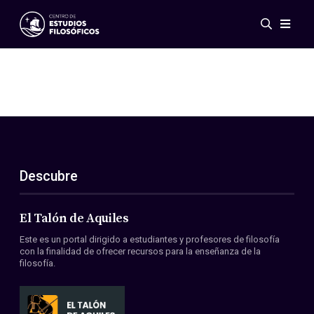
Eventos
Novedades
Investigación
Redes
Publicaciones
Galería
Descubre
ES
EN
Acerca de nosotros
Miembros
El Talón de Aquiles
Reglamento
Este es un portal dirigido a estudiantes y profesores de filosofía
Convenios
con la finalidad de ofrecer recursos para la enseñanza de la
filosofía.