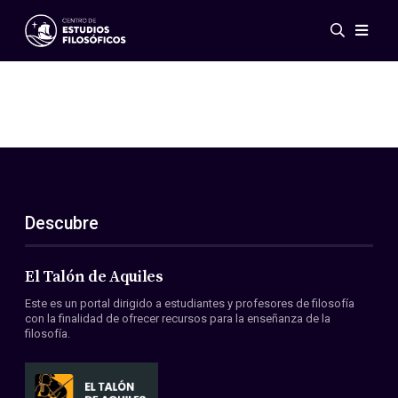
Eventos
Novedades
Investigación
Redes
Publicaciones
Galería
Descubre
ES
EN
Acerca de nosotros
Miembros
El Talón de Aquiles
Reglamento
Este es un portal dirigido a estudiantes y profesores de filosofía
Convenios
con la finalidad de ofrecer recursos para la enseñanza de la
filosofía.