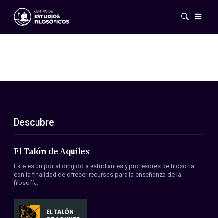
Eventos
Novedades
Investigación
Redes
Publicaciones
Galería
Descubre
ES
EN
Acerca de nosotros
Miembros
El Talón de Aquiles
Reglamento
Este es un portal dirigido a estudiantes y profesores de filosofía
Convenios
con la finalidad de ofrecer recursos para la enseñanza de la
filosofía.