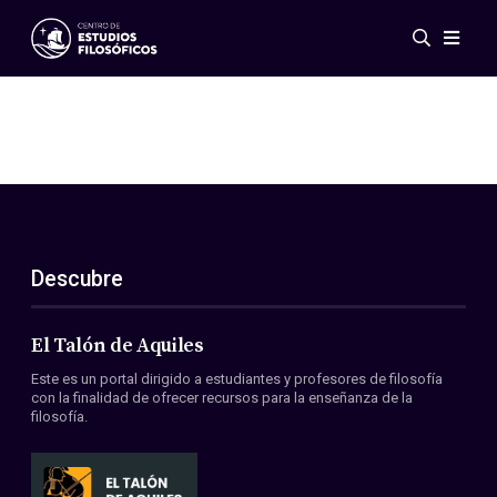
Eventos
Novedades
Investigación
Redes
Publicaciones
Galería
Descubre
ES
EN
Acerca de nosotros
Miembros
El Talón de Aquiles
Reglamento
Este es un portal dirigido a estudiantes y profesores de filosofía
Convenios
con la finalidad de ofrecer recursos para la enseñanza de la
filosofía.