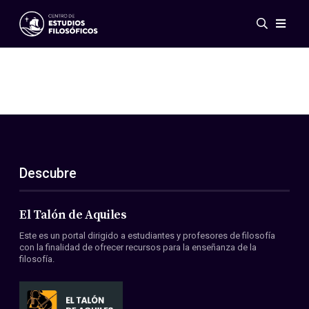
Eventos
Novedades
Investigación
Redes
Publicaciones
Galería
Descubre
ES
EN
Acerca de nosotros
Miembros
El Talón de Aquiles
Reglamento
Este es un portal dirigido a estudiantes y profesores de filosofía
Convenios
con la finalidad de ofrecer recursos para la enseñanza de la
filosofía.