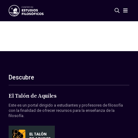
Eventos
Novedades
Investigación
Redes
Publicaciones
Galería
Descubre
ES
EN
Acerca de nosotros
Miembros
El Talón de Aquiles
Reglamento
Este es un portal dirigido a estudiantes y profesores de filosofía
Convenios
con la finalidad de ofrecer recursos para la enseñanza de la
filosofía.