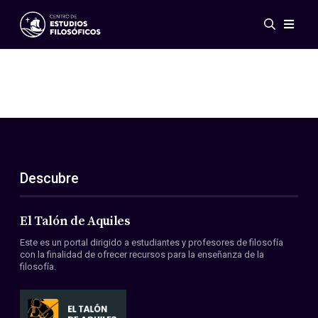
Eventos
Novedades
Investigación
Redes
Publicaciones
Galería
Descubre
ES
EN
Acerca de nosotros
Miembros
El Talón de Aquiles
Reglamento
Este es un portal dirigido a estudiantes y profesores de filosofía
Convenios
con la finalidad de ofrecer recursos para la enseñanza de la
filosofía.