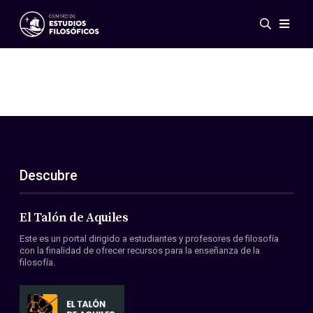
Eventos
Novedades
Investigación
Redes
Publicaciones
Galería
Descubre
ES
EN
Acerca de nosotros
Miembros
El Talón de Aquiles
Reglamento
Este es un portal dirigido a estudiantes y profesores de filosofía
Convenios
con la finalidad de ofrecer recursos para la enseñanza de la
filosofía.