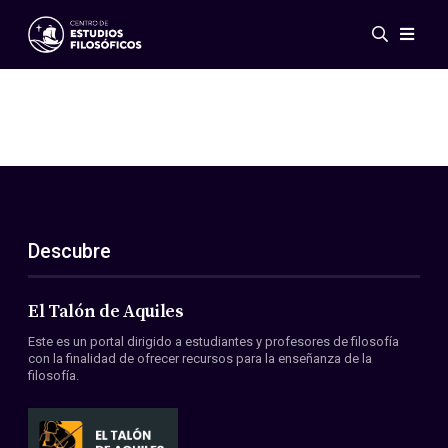
Eventos
Novedades
Investigación
Redes
Publicaciones
Galería
Descubre
ES
EN
Acerca de nosotros
Miembros
El Talón de Aquiles
Reglamento
Este es un portal dirigido a estudiantes y profesores de filosofía
Convenios
con la finalidad de ofrecer recursos para la enseñanza de la
filosofía.