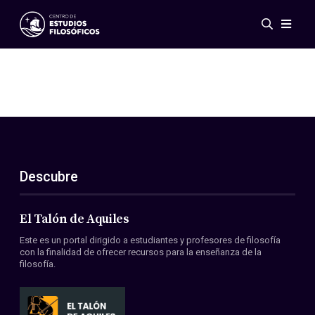
Eventos
Novedades
Investigación
Redes
Publicaciones
Galería
Descubre
ES
EN
Acerca de nosotros
Miembros
El Talón de Aquiles
Reglamento
Este es un portal dirigido a estudiantes y profesores de filosofía
Convenios
con la finalidad de ofrecer recursos para la enseñanza de la
filosofía.