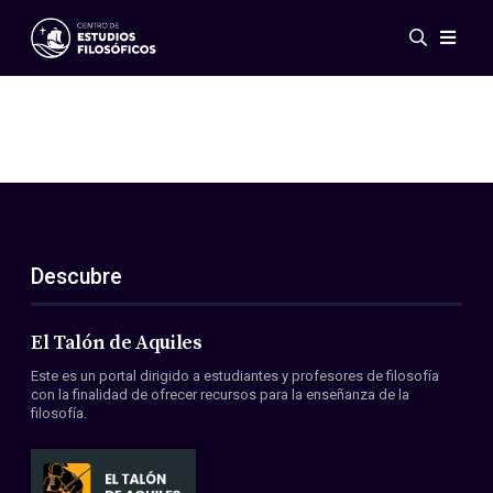
Eventos
Novedades
Investigación
Redes
Publicaciones
Galería
Descubre
ES
EN
Acerca de nosotros
Miembros
El Talón de Aquiles
Reglamento
Este es un portal dirigido a estudiantes y profesores de filosofía
Convenios
con la finalidad de ofrecer recursos para la enseñanza de la
filosofía.