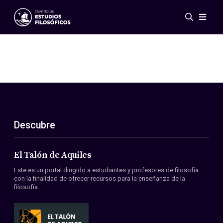
Eventos
Novedades
Investigación
Redes
Publicaciones
Galería
Descubre
ES
EN
Acerca de nosotros
Miembros
El Talón de Aquiles
Reglamento
Este es un portal dirigido a estudiantes y profesores de filosofía
Convenios
con la finalidad de ofrecer recursos para la enseñanza de la
filosofía.