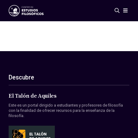
Eventos
Novedades
Investigación
Redes
Publicaciones
Galería
Descubre
ES
EN
Acerca de nosotros
Miembros
El Talón de Aquiles
Reglamento
Este es un portal dirigido a estudiantes y profesores de filosofía
Convenios
con la finalidad de ofrecer recursos para la enseñanza de la
filosofía.