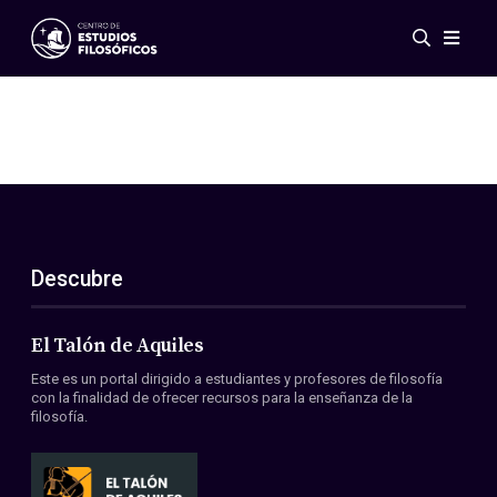
Eventos
Novedades
Investigación
Redes
Publicaciones
Galería
Descubre
ES
EN
Acerca de nosotros
Miembros
El Talón de Aquiles
Reglamento
Este es un portal dirigido a estudiantes y profesores de filosofía
Convenios
con la finalidad de ofrecer recursos para la enseñanza de la
filosofía.