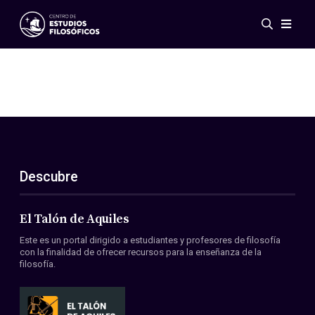
Eventos
Novedades
Investigación
Redes
Publicaciones
Galería
Descubre
ES
EN
Acerca de nosotros
Miembros
El Talón de Aquiles
Reglamento
Este es un portal dirigido a estudiantes y profesores de filosofía
Convenios
con la finalidad de ofrecer recursos para la enseñanza de la
filosofía.