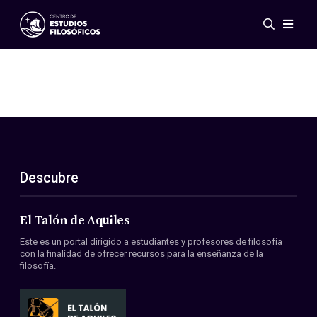
Eventos
Novedades
Investigación
Redes
Publicaciones
Galería
Descubre
ES
EN
Acerca de nosotros
Miembros
El Talón de Aquiles
Reglamento
Este es un portal dirigido a estudiantes y profesores de filosofía
Convenios
con la finalidad de ofrecer recursos para la enseñanza de la
filosofía.