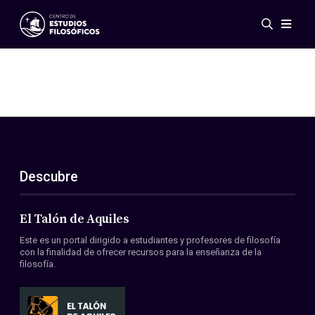
Eventos
Novedades
Investigación
Redes
Publicaciones
Galería
Descubre
ES
EN
Acerca de nosotros
Miembros
El Talón de Aquiles
Reglamento
Este es un portal dirigido a estudiantes y profesores de filosofía
Convenios
con la finalidad de ofrecer recursos para la enseñanza de la
filosofía.