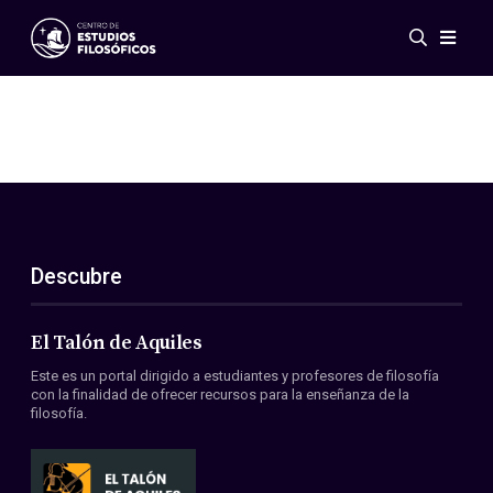
Eventos
Novedades
Investigación
Redes
Publicaciones
Galería
Descubre
ES
EN
Acerca de nosotros
Miembros
El Talón de Aquiles
Reglamento
Este es un portal dirigido a estudiantes y profesores de filosofía
Convenios
con la finalidad de ofrecer recursos para la enseñanza de la
filosofía.