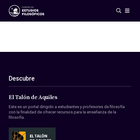
Eventos
Novedades
Investigación
Redes
Publicaciones
Galería
Descubre
ES
EN
Acerca de nosotros
Miembros
El Talón de Aquiles
Reglamento
Este es un portal dirigido a estudiantes y profesores de filosofía
Convenios
con la finalidad de ofrecer recursos para la enseñanza de la
filosofía.