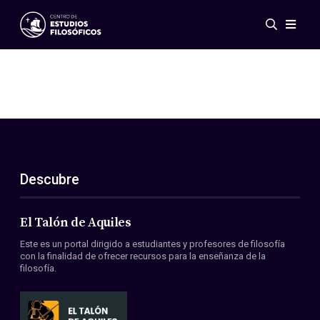
Eventos
Novedades
Investigación
Redes
Publicaciones
Galería
Descubre
ES
EN
Acerca de nosotros
Miembros
El Talón de Aquiles
Reglamento
Este es un portal dirigido a estudiantes y profesores de filosofía
Convenios
con la finalidad de ofrecer recursos para la enseñanza de la
filosofía.