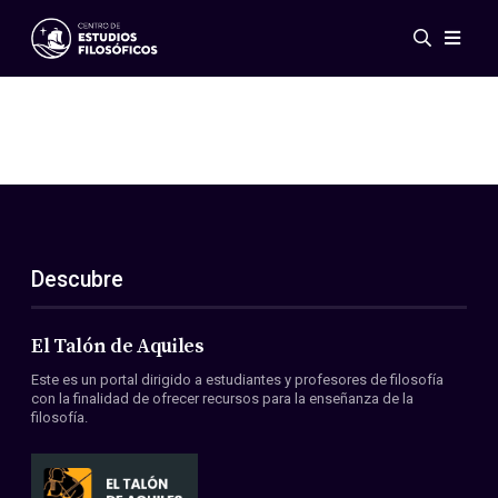
Eventos
Novedades
Investigación
Redes
Publicaciones
Galería
Descubre
ES
EN
Acerca de nosotros
Miembros
El Talón de Aquiles
Reglamento
Este es un portal dirigido a estudiantes y profesores de filosofía
Convenios
con la finalidad de ofrecer recursos para la enseñanza de la
filosofía.