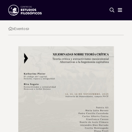
Eventos
Novedades
Eventos
Investigación
Redes
Publicaciones
Galería
ES
EN
Acerca de nosotros
Miembros
Reglamento
Convenios