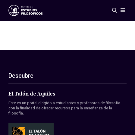
Eventos
Novedades
Investigación
Redes
Publicaciones
Galería
Descubre
ES
EN
Acerca de nosotros
Miembros
El Talón de Aquiles
Reglamento
Este es un portal dirigido a estudiantes y profesores de filosofía
Convenios
con la finalidad de ofrecer recursos para la enseñanza de la
filosofía.