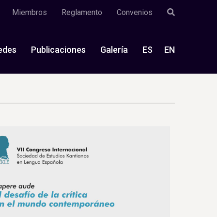
Miembros
Reglamento
Convenios
edes
Publicaciones
Galería
ES
EN