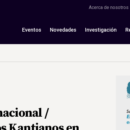
Acerca de nosotros
Eventos
Novedades
Investigación
R
acional /
os Kantianos en