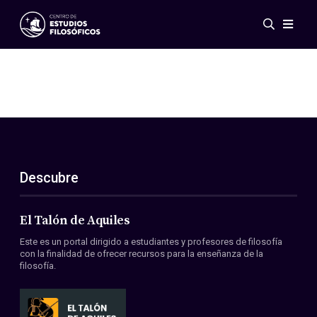
Eventos
Novedades
Investigación
Redes
Publicaciones
Galería
Descubre
ES
EN
Acerca de nosotros
Miembros
El Talón de Aquiles
Reglamento
Este es un portal dirigido a estudiantes y profesores de filosofía
Convenios
con la finalidad de ofrecer recursos para la enseñanza de la
filosofía.