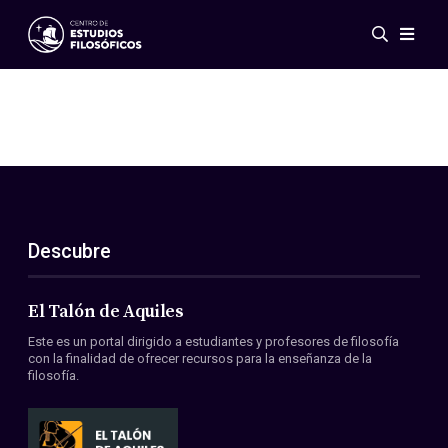
Eventos
Novedades
Investigación
Redes
Publicaciones
Galería
Descubre
ES
EN
Acerca de nosotros
Miembros
El Talón de Aquiles
Reglamento
Este es un portal dirigido a estudiantes y profesores de filosofía
Convenios
con la finalidad de ofrecer recursos para la enseñanza de la
filosofía.