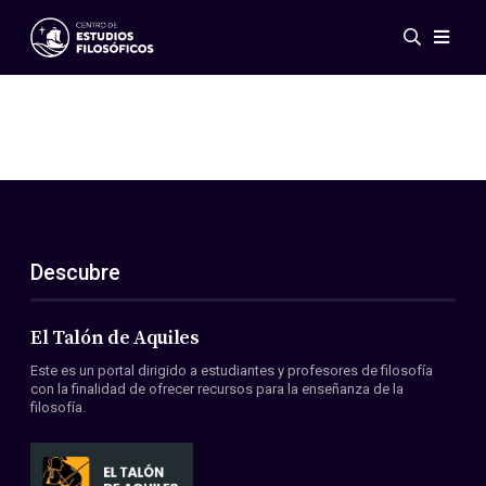
Eventos
Novedades
Investigación
Redes
Publicaciones
Galería
Descubre
ES
EN
Acerca de nosotros
Miembros
El Talón de Aquiles
Reglamento
Este es un portal dirigido a estudiantes y profesores de filosofía
Convenios
con la finalidad de ofrecer recursos para la enseñanza de la
filosofía.