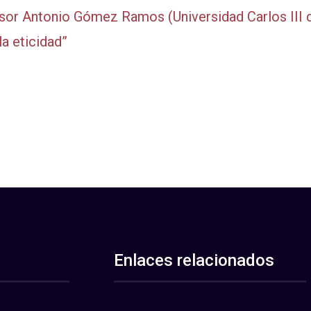
fesor Antonio Gómez Ramos (Universidad Carlos III 
a eticidad”
Enlaces relacionados