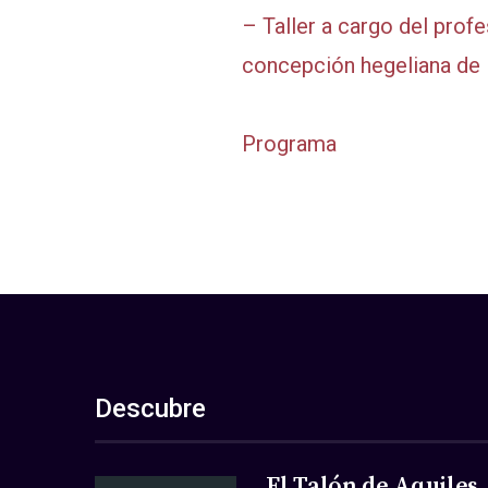
– Taller a cargo del pro
concepción hegeliana de l
Programa
Descubre
El Talón de Aquiles