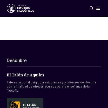
Eventos
Novedades
Investigación
Redes
Publicaciones
Galería
Descubre
ES
EN
Acerca de nosotros
Miembros
El Talón de Aquiles
Reglamento
Este es un portal dirigido a estudiantes y profesores de filosofía
Convenios
con la finalidad de ofrecer recursos para la enseñanza de la
filosofía.