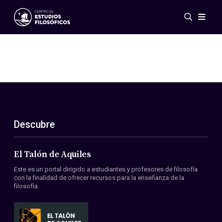
Eventos
Novedades
Investigación
Redes
Publicaciones
Galería
Descubre
ES
EN
Acerca de nosotros
Miembros
El Talón de Aquiles
Reglamento
Este es un portal dirigido a estudiantes y profesores de filosofía
Convenios
con la finalidad de ofrecer recursos para la enseñanza de la
filosofía.