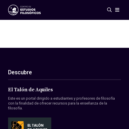
Eventos
Novedades
Investigación
Redes
Publicaciones
Galería
Descubre
ES
EN
Acerca de nosotros
Miembros
El Talón de Aquiles
Reglamento
Este es un portal dirigido a estudiantes y profesores de filosofía
Convenios
con la finalidad de ofrecer recursos para la enseñanza de la
filosofía.