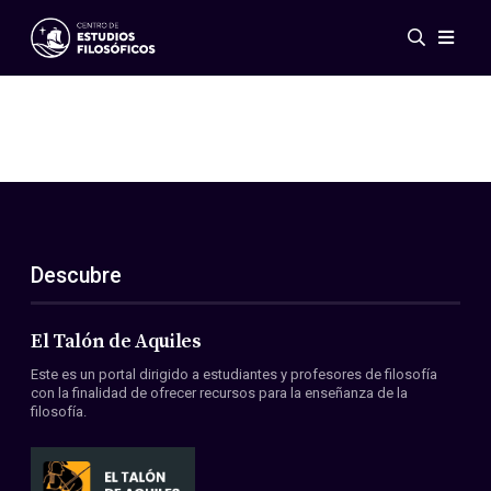
Eventos
Novedades
Investigación
Redes
Publicaciones
Galería
Descubre
ES
EN
Acerca de nosotros
Miembros
El Talón de Aquiles
Reglamento
Este es un portal dirigido a estudiantes y profesores de filosofía
Convenios
con la finalidad de ofrecer recursos para la enseñanza de la
filosofía.