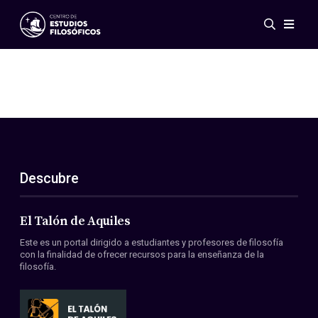
Eventos
Novedades
Investigación
Redes
Publicaciones
Galería
Descubre
ES
EN
Acerca de nosotros
Miembros
El Talón de Aquiles
Reglamento
Este es un portal dirigido a estudiantes y profesores de filosofía
Convenios
con la finalidad de ofrecer recursos para la enseñanza de la
filosofía.