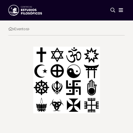
Eventos
Novedades
Eventos
Investigación
Redes
Publicaciones
Galería
ES
EN
Acerca de nosotros
Miembros
Reglamento
Convenios