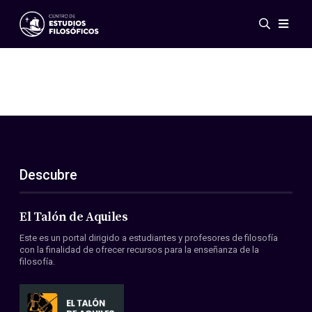
Eventos
Novedades
Investigación
Redes
Publicaciones
Galería
Descubre
ES
EN
Acerca de nosotros
Miembros
El Talón de Aquiles
Reglamento
Este es un portal dirigido a estudiantes y profesores de filosofía
Convenios
con la finalidad de ofrecer recursos para la enseñanza de la
filosofía.