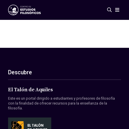
Eventos
Novedades
Investigación
Redes
Publicaciones
Galería
Descubre
ES
EN
Acerca de nosotros
Miembros
El Talón de Aquiles
Reglamento
Este es un portal dirigido a estudiantes y profesores de filosofía
Convenios
con la finalidad de ofrecer recursos para la enseñanza de la
filosofía.