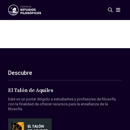
Eventos
Novedades
Investigación
Redes
Publicaciones
Galería
Descubre
ES
EN
Acerca de nosotros
Miembros
El Talón de Aquiles
Reglamento
Este es un portal dirigido a estudiantes y profesores de filosofía
Convenios
con la finalidad de ofrecer recursos para la enseñanza de la
filosofía.