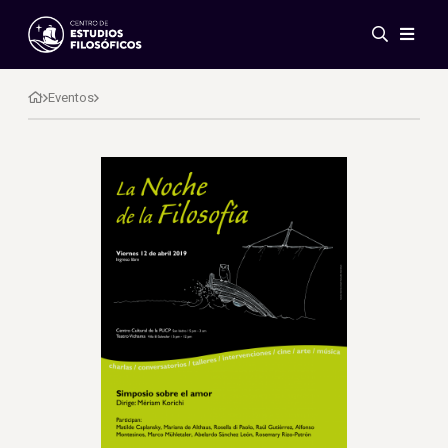
Eventos
Novedades
Eventos
Investigación
Redes
Publicaciones
Galería
ES
EN
Acerca de nosotros
Miembros
Reglamento
Convenios