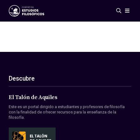
Eventos
Novedades
Investigación
Redes
Publicaciones
Galería
Descubre
ES
EN
Acerca de nosotros
Miembros
El Talón de Aquiles
Reglamento
Este es un portal dirigido a estudiantes y profesores de filosofía
Convenios
con la finalidad de ofrecer recursos para la enseñanza de la
filosofía.