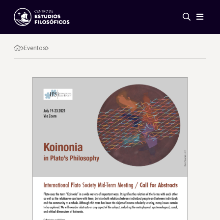
Eventos
Novedades
Eventos
Investigación
Redes
Publicaciones
Galería
ES
EN
Acerca de nosotros
Miembros
Reglamento
Convenios